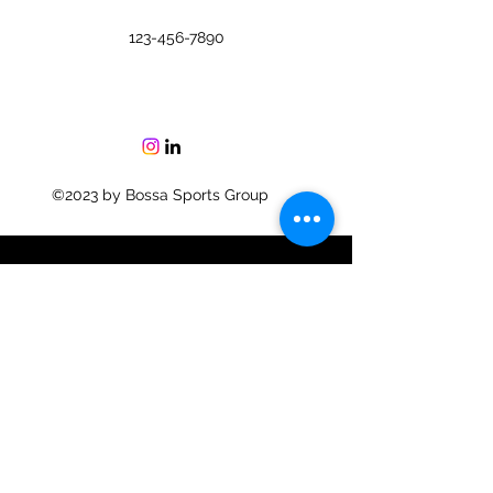
123-456-7890
©2023 by Bossa Sports Group
A
Volleyball
brands company