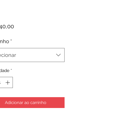
Preço
40,00
nho
*
ecionar
idade
*
Adicionar ao carrinho