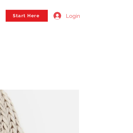
Login
Start Here